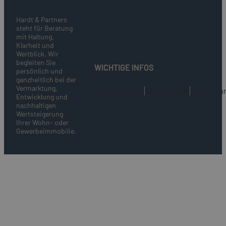
Hardt & Partners
steht für Beratung
mit Haltung,
Klarheit und
Weitblick. Wir
begleiten Sie
WICHTIGE INFOS
persönlich und
ganzheitlich bei der
Vermarktung,
Unternehmen
Datenschutz
Impressu
Entwicklung und
nachhaltigen
Wertsteigerung
Ihrer Wohn- oder
Gewerbeimmobilie.