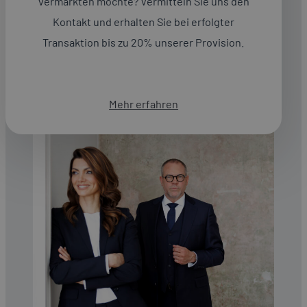
vermarkten möchte? Vermitteln Sie uns den
Geschäftskunden unter einem Dach – in Wien, ganz
Österreich und über die Grenzen hinaus.
Kontakt und erhalten Sie bei erfolgter
Transaktion bis zu 20% unserer Provision.
Mehr erfahren