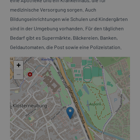
eine Apotheke und ein Krankenhaus, die für
verfügt über mehrere Ausgänge auf eine der beiden
medizinische Versorgung sorgen. Auch
Terrassen. In der Küche können Sie sich beim Kochen
Bildungseinrichtungen wie Schulen und Kindergärten
verwirklichen. Alle notwendigen Anschlüsse sind
sind in der Umgebung vorhanden. Für den täglichen
vorhanden, sodass Sie Ihre neue Traumküche nach
Bedarf gibt es Supermärkte, Bäckereien, Banken,
Ihren Wünschen und Bedürfnissen gestalten können.
Geldautomaten, die Post sowie eine Polizeistation.
Es stehen Ihnen 4 weitere Zimmer zur Verfügung,
+
welche sich perfekt als Schlaf-, Kinder-, Arbeits- oder
−
Gästezimmer eignen. Eines der Zimmer hat einen
Ausgang auf eine Terrasse und einen wunderschönen
Stiftsblick.
Die Ausstattung der Wohnung ist modern und
hochwertig. Fliesen und Parkettböden sorgen für ein
elegantes und charmantes Ambiente. Eine
Fußbodenheizung sorgt für wohlige Wärme in den