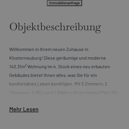
Immobilienanfrage
Objektbeschreibung
Willkommen in Ihrem neuen Zuhause in
Klosterneuburg! Diese geräumige und moderne
143.31m² Wohnung im 4. Stock eines neu erbauten
Gebäudes bietet Ihnen alles, was Sie für ein
komfortables Leben benötigen. Mit 5 Zimmern, 2
Terrassen, 2 WCs und 2 Bädern ist genügend Platz für
Ihre ganze Familie und Gäste.
Mehr Lesen
Der Kaufpreis von € 865.000,- mag auf den ersten Blick
hoch erscheinen, aber bedenken Sie: Sie werden der