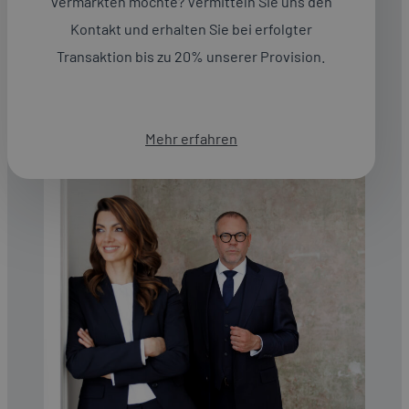
vermarkten möchte? Vermitteln Sie uns den
Geschäftskunden unter einem Dach – in Wien, ganz
Österreich und über die Grenzen hinaus.
Kontakt und erhalten Sie bei erfolgter
Transaktion bis zu 20% unserer Provision.
Mehr erfahren